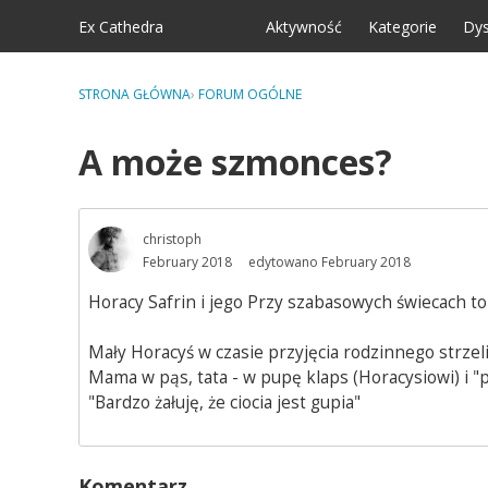
Skip to content
Ex Cathedra
Aktywność
Kategorie
Dys
STRONA GŁÓWNA
›
FORUM OGÓLNE
A może szmonces?
christoph
February 2018
edytowano February 2018
Horacy Safrin i jego Przy szabasowych świecach t
Mały Horacyś w czasie przyjęcia rodzinnego strzelił 
Mama w pąs, tata - w pupę klaps (Horacysiowi) i "p
"Bardzo żałuję, że ciocia jest gupia"
Komentarz