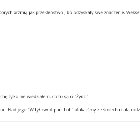
tórych brzmią jak przekleństwo , bo odzyskały swe znaczenie. Weksel 
hę tylko nie wiedziałem, co to są ci "Żydzi".
on. Nad jego "W tył zwrot pani Lot!" płakaliśmy ze śmiechu całą rodz