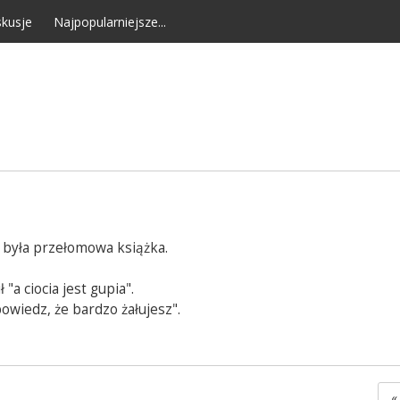
kusje
Najpopularniejsze...
o była przełomowa książka.
"a ciocia jest gupia".
owiedz, że bardzo żałujesz".
«