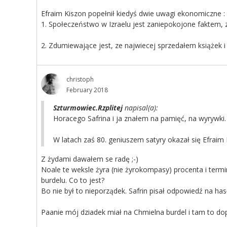
Efraim Kiszon popełnił kiedyś dwie uwagi ekonomiczne :
1. Społeczeństwo w Izraelu jest zaniepokojone faktem, 
2. Zdumiewające jest, ze najwiecej sprzedałem książek 
christoph
February 2018
Szturmowiec.Rzplitej
napisal(a):
Horacego Safrina i ja znałem na pamięć, na wyrywki. T
W latach zaś 80. geniuszem satyry okazał się Efraim 
Z żydami dawałem se radę ;-)
Noale te weksle żyra (nie żyrokompasy) procenta i term
burdelu. Co to jest?
Bo nie był to nieporządek. Safrin pisał odpowiedź na has
Paanie mój dziadek miał na Chmielna burdel i tam to dop