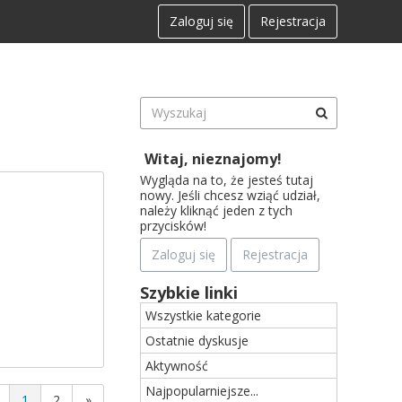
Zaloguj się
Rejestracja
Witaj, nieznajomy!
Wygląda na to, że jesteś tutaj
nowy. Jeśli chcesz wziąć udział,
należy kliknąć jeden z tych
przycisków!
Zaloguj się
Rejestracja
Szybkie linki
Wszystkie kategorie
Ostatnie dyskusje
Aktywność
Najpopularniejsze...
1
2
»