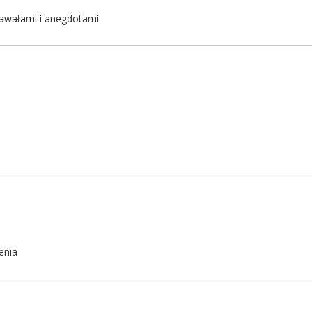
kawałami i anegdotami
enia