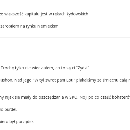
ze większość kapitału jest w rękach żydowskich
i zarobiłem na rynku niemieckim
rochę tylko nie wiedziałem, co to są ci "Żydzi".
Kishon. Nad jego "W tył zwrot pani Lot!" płakaliśmy ze śmiechu całą 
iny nijak sie miały do oszczędzania w SKO. Noji po co cześć bohater
ło burdel.
iero był porządek!