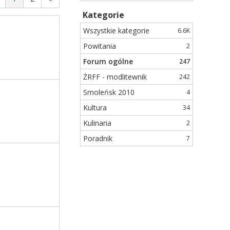
Kategorie
Wszystkie kategorie
6.6K
Powitania
2
Forum ogólne
247
ŻRFF - modlitewnik
242
Smoleńsk 2010
4
Kultura
34
Kulinaria
2
Poradnik
7