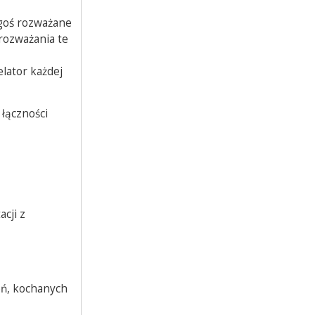
ogoś rozważane
 rozważania te
elator każdej
 łączności
cji z
eń, kochanych