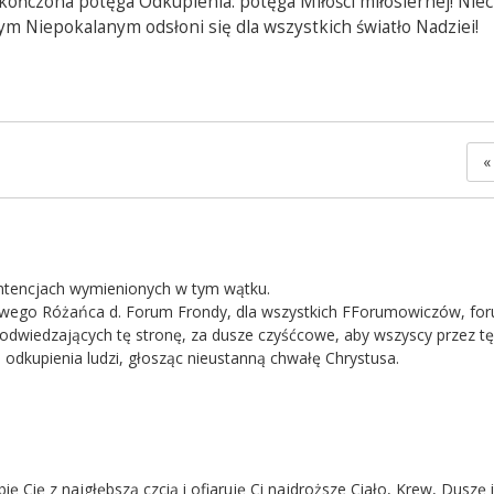
eskończona potęga Odkupienia: potęga Miłości miłosiernej! Ni
m Niepokalanym odsłoni się dla wszystkich światło Nadziei!
«
intencjach wymienionych w tym wątku.
 Żywego Różańca d. Forum Frondy, dla wszystkich FForumowiczów, f
dwiedzających tę stronę, za dusze czyśćcowe, aby wszyscy przez t
i odkupienia ludzi, głosząc nieustanną chwałę Chrystusa.
ię Cię z najgłębszą czcią i ofiaruję Ci najdroższe Ciało, Krew, Duszę