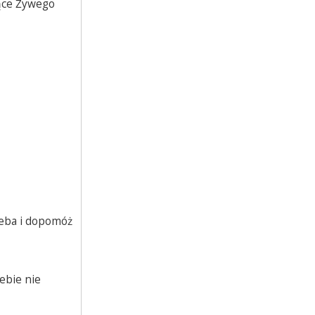
zące Żywego
ieba i dopomóż
ebie nie