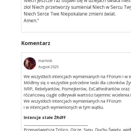
Niech jeszcze raz objawi się w dziejach świata ni
zło! Niech przetworzy sumienia! Niech w Sercu Twy
Niech Serce Twe Niepokalane zmieni świat.
Amen."
Komentarz
marniok
August 2025
We wszystkich intencjach wymienianych na FForum i w 
Módlmy się o wszystkie potrzebne łaski dla członków
IVRP, Rebelyantów, Pismejkerów, ExCathedrantów oraz o
różańcową ciągle odkrywali wartości tajemnic wcielenia 
We wszystkich intencjach wymienianych na FForum
i w intencjach wymienionych w tym wątku.
Intencje stałe ŻRdFF
.____________________________________
Przenajświętsza Trójco, Ojcze, Synu, Duchu Święty, wielb