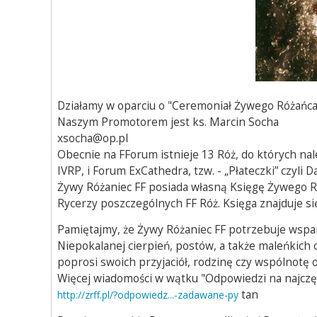
Działamy w oparciu o "Ceremoniał Żywego Różańca
Naszym Promotorem jest ks. Marcin Socha
xsocha@op.pl
Obecnie na FForum istnieje 13 Róż, do których na
IVRP, i Forum ExCathedra, tzw. - „Płateczki” czyli
Żywy Różaniec FF posiada własną Księgę Żywego R
Rycerzy poszczególnych FF Róż. Księga znajduje si
Pamiętajmy, że Żywy Różaniec FF potrzebuje wspa
Niepokalanej cierpień, postów, a także maleńkich
poprosi swoich przyjaciół, rodzinę czy wspólnotę 
Więcej wiadomości w wątku "Odpowiedzi na najczę
tan
http://zrff.pl/?odpowiedz...-zadawane-py