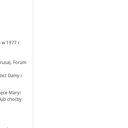
 w 1977 r.
yrusa), Forum
zez Damy i
ręce Maryi
lub choćby