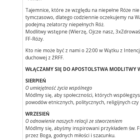
Tajemnice, które ze względu na niepełne Róże ni
tymczasowo, dlatego codziennie oczekujemy na Wasz
podejmą zelatorzy niepełnych Róż.
Modlitwy wstępne (Wierzę, Ojcze nasz, 3xZdrowaś i
FF-Róży.
Kto nie może być z nami o 22:00 w Wątku z Intencja
duchowej z ŻRFF.
WŁĄCZAMY SIĘ DO APOSTOLSTWA MODLITWY W
SIERPIEŃ
O umiejętność życia wspólnego
Módlmy się, aby społeczności, których współegzyst
powodów etnicznych, politycznych, religijnych czy 
WRZESIEŃ
O odnowienie naszych relacji ze stworzeniem
Módlmy się, abyśmy inspirowani przykładem św. F
przez Boga, godnych miłości i szacunku.