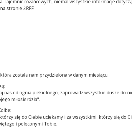
a Tajemnic różańcowych, niemal wszystkie informacje dotyc
 na stronie ŻRFF:
 która została nam przydzielona w danym miesiącu.
ką:
aj nas od ognia piekielnego, zaprowadź wszystkie dusze do n
jego miłosierdzia".
olbe:
tórzy się do Ciebie uciekamy i za wszystkimi, którzy się do Ci
więtego i poleconymi Tobie.