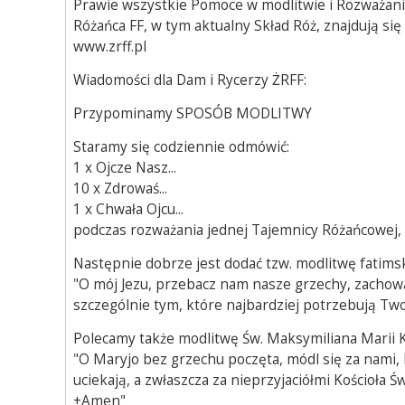
Prawie wszystkie Pomoce w modlitwie i Rozważani
Różańca FF, w tym aktualny Skład Róż, znajdują się
www.zrff.pl
Wiadomości dla Dam i Rycerzy ŻRFF:
Przypominamy SPOSÓB MODLITWY
Staramy się codziennie odmówić:
1 x Ojcze Nasz...
10 x Zdrowaś...
1 x Chwała Ojcu...
podczas rozważania jednej Tajemnicy Różańcowej,
Następnie dobrze jest dodać tzw. modlitwę fatims
"O mój Jezu, przebacz nam nasze grzechy, zachow
szczególnie tym, które najbardziej potrzebują Two
Polecamy także modlitwę Św. Maksymiliana Marii K
"O Maryjo bez grzechu poczęta, módl się za nami, k
uciekają, a zwłaszcza za nieprzyjaciółmi Kościoła Ś
+Amen"