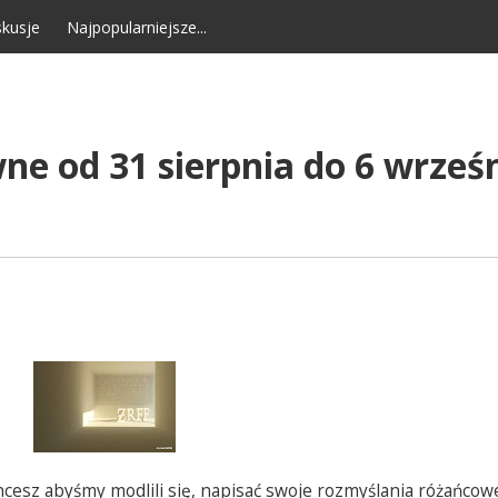
kusje
Najpopularniejsze...
ne od 31 sierpnia do 6 wrześ
cesz abyśmy modlili się, napisać swoje rozmyślania różańcow