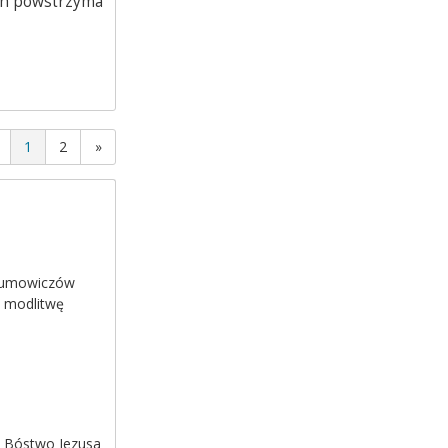
ech powstrzyma
1
2
»
orumowiczów
ę modlitwę
 i Bóstwo Jezusa