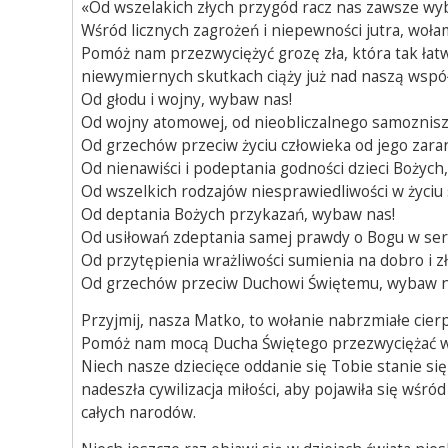
«Od wszelakich złych przygód racz nas zawsze wy
Wśród licznych zagrożeń i niepewności jutra, woła
Pomóż nam przezwyciężyć grozę zła, która tak łatw
niewymiernych skutkach ciąży już nad naszą współc
Od głodu i wojny, wybaw nas!
Od wojny atomowej, od nieobliczalnego samozniszc
Od grzechów przeciw życiu człowieka od jego zara
Od nienawiści i podeptania godności dzieci Bożych
Od wszelkich rodzajów niesprawiedliwości w życ
Od deptania Bożych przykazań, wybaw nas!
Od usiłowań zdeptania samej prawdy o Bogu w ser
Od przytępienia wrażliwości sumienia na dobro i z
Od grzechów przeciw Duchowi Świętemu, wybaw n
Przyjmij, nasza Matko, to wołanie nabrzmiałe cier
Pomóż nam mocą Ducha Świętego przezwyciężać wsze
Niech nasze dziecięce oddanie się Tobie stanie si
nadeszła cywilizacja miłości, aby pojawiła się wśró
całych narodów.