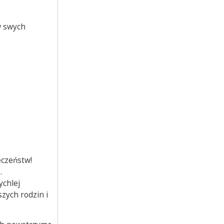
w swych
eczeństw!
.
ychlej
szych rodzin i