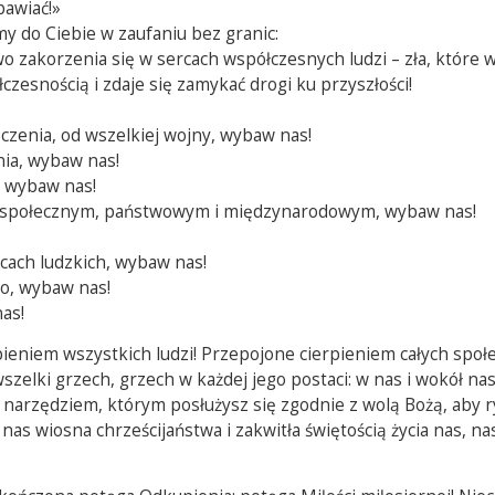
bawiać!»
my do Ciebie w zaufaniu bez granic:
o zakorzenia się w sercach współczesnych ludzi – zła, które 
zesnością i zdaje się zamykać drogi ku przyszłości!
zenia, od wszelkiej wojny, wybaw nas!
nia, wybaw nas!
, wybaw nas!
iu społecznym, państwowym i międzynarodowym, wybaw nas!
cach ludzkich, wybaw nas!
ło, wybaw nas!
as!
pieniem wszystkich ludzi! Przepojone cierpieniem całych społ
lki grzech, grzech w każdej jego postaci: w nas i wokół nas
ę narzędziem, którym posłużysz się zgodnie z wolą Bożą, aby r
d nas wiosna chrześcijaństwa i zakwitła świętością życia nas, na