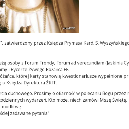
", zatwierdzony przez Księdza Prymasa Kard. S. Wyszyńskiego
leżą osoby z Forum Frondy, Forum ad verecundiam (Jaskinia C
 Damy i Rycerze Żywego Różańca FF.
óżańca, której karty stanowią kwestionariusze wypełnione pr
ę u Księdza Dyrektora ŻRFF.
rcia duchowego. Prosimy o ofiarność w polecaniu Bogu przez 
 codziennych wydarzeń. Kto może, niech zamówi Mszę Świętą, 
o modlitwę.
ściej zadawane pytania"