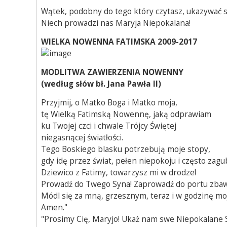
Wątek, podobny do tego który czytasz, ukazywać s
Niech prowadzi nas Maryja Niepokalana!
WIELKA NOWENNA FATIMSKA 2009-2017
MODLITWA ZAWIERZENIA NOWENNY
(według słów bł. Jana Pawła II)
Przyjmij, o Matko Boga i Matko moja,
tę Wielką Fatimską Nowennę, jaką odprawiam
ku Twojej czci i chwale Trójcy Świętej
niegasnącej światłości.
Tego Boskiego blasku potrzebują moje stopy,
gdy idę przez świat, pełen niepokoju i często zagu
Dziewico z Fatimy, towarzysz mi w drodze!
Prowadź do Twego Syna! Zaprowadź do portu zbaw
Módl się za mną, grzesznym, teraz i w godzinę moj
Amen."
"Prosimy Cię, Maryjo! Ukaż nam swe Niepokalane S