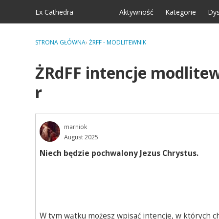
Skip to content
Ex Cathedra
Aktywność
Kategorie
Dys
STRONA GŁÓWNA
›
ŻRFF - MODLITEWNIK
ŻRdFF intencje modlitew
r
marniok
August 2025
Niech będzie pochwalony Jezus Chrystus.
W tym wątku możesz wpisać intencje, w których ch