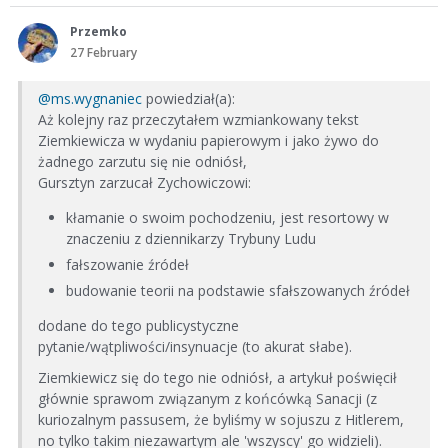
Przemko
27 February
@ms.wygnaniec
powiedział(a):
Aż kolejny raz przeczytałem wzmiankowany tekst
Ziemkiewicza w wydaniu papierowym i jako żywo do
żadnego zarzutu się nie odniósł,
Gursztyn zarzucał Zychowiczowi:
kłamanie o swoim pochodzeniu, jest resortowy w
znaczeniu z dziennikarzy Trybuny Ludu
fałszowanie źródeł
budowanie teorii na podstawie sfałszowanych źródeł
dodane do tego publicystyczne
pytanie/wątpliwości/insynuacje (to akurat słabe).
Ziemkiewicz się do tego nie odniósł, a artykuł poświęcił
głównie sprawom związanym z końcówką Sanacji (z
kuriozalnym passusem, że byliśmy w sojuszu z Hitlerem,
no tylko takim niezawartym ale 'wszyscy' go widzieli).