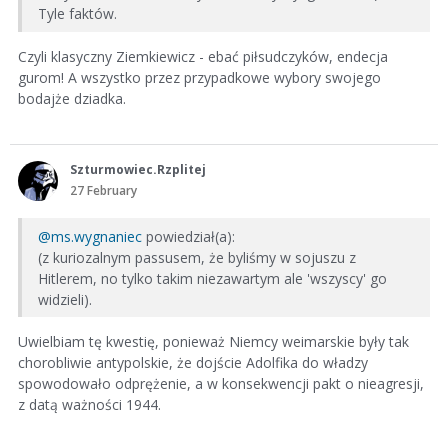
Tyle faktów.
Czyli klasyczny Ziemkiewicz - ebać piłsudczyków, endecja
gurom! A wszystko przez przypadkowe wybory swojego
bodajże dziadka.
Szturmowiec.Rzplitej
27 February
@ms.wygnaniec
powiedział(a):
(z kuriozalnym passusem, że byliśmy w sojuszu z
Hitlerem, no tylko takim niezawartym ale 'wszyscy' go
widzieli).
Uwielbiam tę kwestię, ponieważ Niemcy weimarskie były tak
chorobliwie antypolskie, że dojście Adolfika do władzy
spowodowało odprężenie, a w konsekwencji pakt o nieagresji,
z datą ważności 1944.