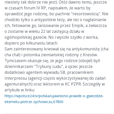
niestety tak dobrze nie jest). Otóż dawno temu, jeszcze
w czasach forum IV RP, napisałem, że warto by
sprawdzić jego rodzinę, bo pachnie "resortowością". Nie
chodziło tylko o antypolskie tezy, ale też o nagłaśnianie
ich, fetowanie go, lansowanie przez Empik, a zwłaszcza
o zostanie w wieku 22 lat zastępcą działu w
ogólnopolskiej gazecie. No i wyszło szydło z worka,
dopiero po kilkunastu latach.
Sam zainteresowany kreował się na antykomunistę (cha
cha cha!) i potomka ziemiańskiej rodziny z Kresów.
Tymczasem okazuje się, że jego rodzice (oboje!) byli
dziennikarzami "Trybuny Ludu", a ojciec jeszcze
dodatkowo agentem wywiadu SB, pracownikiem
Interpressu (agencji często wykorzystywanej do zadań
agenturalnych) oraz lektorem w KC PZPR. Szczegóły w
artykule w linku:
https://wpolsce24.tv/polska/ujawniono-prawde-o-gwiezdzie-
internetu-piotrze-zychowiczu,67800