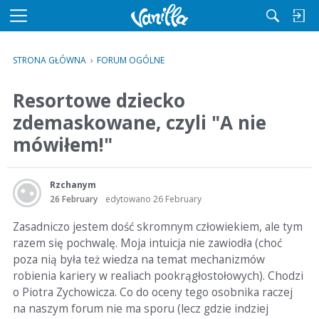
M
e
n
STRONA GŁÓWNA
›
FORUM OGÓLNE
u
Resortowe dziecko
zdemaskowane, czyli "A nie
mówiłem!"
Rzchanym
26 February
edytowano 26 February
Zasadniczo jestem dość skromnym człowiekiem, ale tym
razem się pochwalę. Moja intuicja nie zawiodła (choć
poza nią była też wiedza na temat mechanizmów
robienia kariery w realiach pookrągłostołowych). Chodzi
o Piotra Zychowicza. Co do oceny tego osobnika raczej
na naszym forum nie ma sporu (lecz gdzie indziej