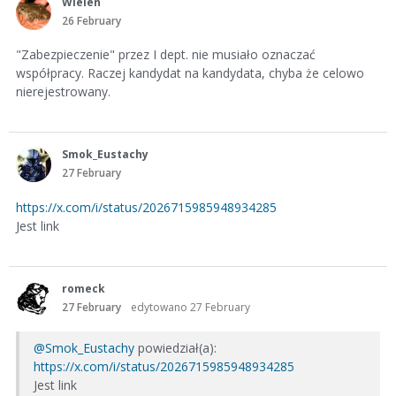
Wielen
26 February
"Zabezpieczenie" przez I dept. nie musiało oznaczać
współpracy. Raczej kandydat na kandydata, chyba że celowo
nierejestrowany.
Smok_Eustachy
27 February
https://x.com/i/status/2026715985948934285
Jest link
romeck
27 February
edytowano 27 February
@Smok_Eustachy
powiedział(a):
https://x.com/i/status/2026715985948934285
Jest link