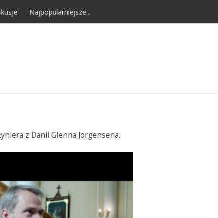
kusje
Najpopularniejsze...
żyniera z Danii Glenna Jorgensena.