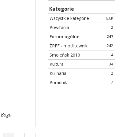
Kategorie
Wszystkie kategorie
6.6K
Powitania
2
Forum ogólne
247
ŻRFF - modlitewnik
242
Smoleńsk 2010
4
Kultura
34
Kulinaria
2
Poradnik
7
a Bogu.