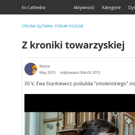
Skip to content
Ex Cathedra
Aktywność
Kategorie
Dys
STRONA GŁÓWNA
›
FORUM OGÓLNE
Z kroniki towarzyskiej
Mania
May 2015
edytowano March 2015
30 V, Ewa Stankiewicz poślubiła "smoleńskiego" in