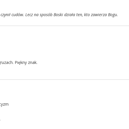
 czynił cudów. Lecz na sposób Boski działa ten, kto zawierza Bogu.
uzach. Piękny znak.
icyzm
)