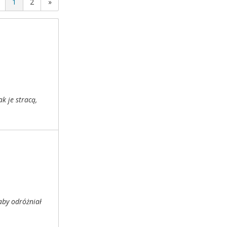
1
2
»
k je stracą,
aby odróżniał