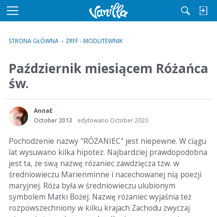
M
e
n
STRONA GŁÓWNA
›
ŻRFF - MODLITEWNIK
u
Październik miesiącem Różańca
św.
AnnaE
October 2013
edytowano October 2020
Pochodzenie nazwy "RÓŻANIEC" jest niepewne. W ciągu
lat wysuwano kilka hipotez. Najbardziej prawdopodobna
jest ta, że swą nazwę różaniec zawdzięcza tzw. w
średniowieczu Marienminne i nacechowanej nią poezji
maryjnej. Róża była w średniowieczu ulubionym
symbolem Matki Bożej. Nazwę różaniec wyjaśnia też
rozpowszechniony w kilku krajach Zachodu zwyczaj