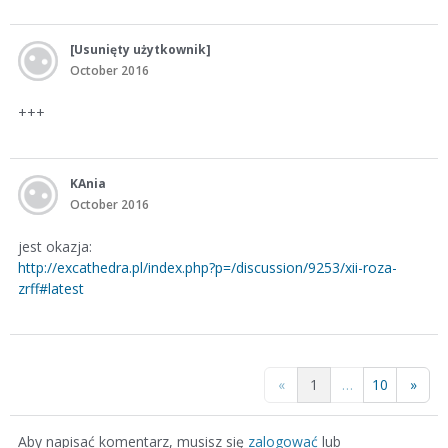
[Usunięty użytkownik]
October 2016
+++
KAnia
October 2016
jest okazja:
http://excathedra.pl/index.php?p=/discussion/9253/xii-roza-
zrff#latest
«
1
…
10
»
Aby napisać komentarz, musisz się
zalogować
lub