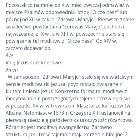
Pozostali co najmniej od X w. mieli zwyczaj odmawiać w
miejsce Psalmów odpowiednią liczbę "Ojcze nasz" lub
późnej od XII w. także "Zdrowaś Maryjo". Pierwsze znane
świadectwo powtarzania "Zdrowaś Maryjo" pochodzi
najwcześniej z IX w., a w XIII w. powszechne stało się
powiązanie tej modlitwy z "Ojcze nasz". Od XIV w.
zaczęto dodawać do
Ave
imię Jezus oraz końcowe
Amen
. W ten sposób "Zdrowaś Maryjo" stało się we właściwym
sensie modlitwą do Jezusa, gdyż zostało związane z
kultem Imienia Jezus. Konkretna forma tej modlitwy z
medytowaniem poszczególnych tajemnic rozwinęła się
w początku XV w. w trewirskim klasztorze kartuzów św.
Albana. Natomiast w 1573 r. Grzegorz XIII ustanowił na
pierwszą niedzielę października uroczystość różańcową.
Różaniec jest modlitwą ewangeliczną. Zarówno
struktura jak i treść tajemnic mają korzenie biblijne. Z