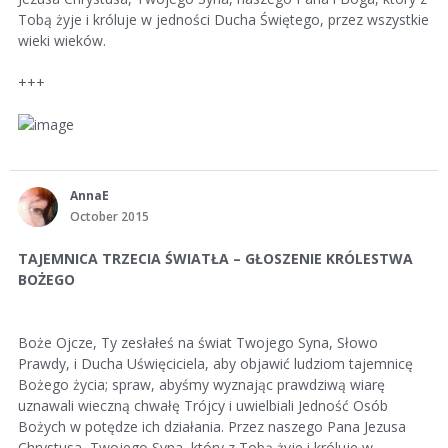
Tobą żyje i króluje w jedności Ducha Świętego, przez wszystkie
wieki wieków.
+++
AnnaE
October 2015
TAJEMNICA TRZECIA ŚWIATŁA – GŁOSZENIE KRÓLESTWA
BOŻEGO
Boże Ojcze, Ty zesłałeś na świat Twojego Syna, Słowo
Prawdy, i Ducha Uświęciciela, aby objawić ludziom tajemnicę
Bożego życia; spraw, abyśmy wyznając prawdziwą wiarę
uznawali wieczną chwałę Trójcy i uwielbiali Jedność Osób
Bożych w potędze ich działania. Przez naszego Pana Jezusa
Chrystusa, Twojego Syna, który z Tobą żyje i króluje w