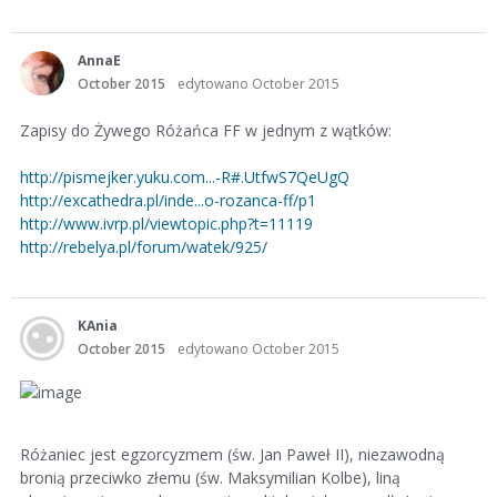
AnnaE
October 2015
edytowano October 2015
Zapisy do Żywego Różańca FF w jednym z wątków:
http://pismejker.yuku.com...-R#.UtfwS7QeUgQ
http://excathedra.pl/inde...o-rozanca-ff/p1
http://www.ivrp.pl/viewtopic.php?t=11119
http://rebelya.pl/forum/watek/925/
KAnia
October 2015
edytowano October 2015
Różaniec jest egzorcyzmem (św. Jan Paweł II), niezawodną
bronią przeciwko złemu (św. Maksymilian Kolbe), liną