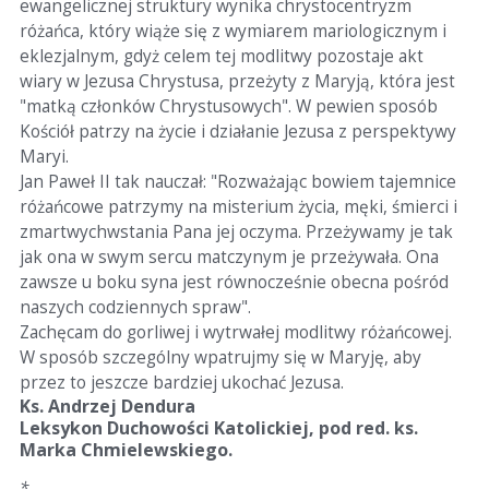
ewangelicznej struktury wynika chrystocentryzm
różańca, który wiąże się z wymiarem mariologicznym i
eklezjalnym, gdyż celem tej modlitwy pozostaje akt
wiary w Jezusa Chrystusa, przeżyty z Maryją, która jest
"matką członków Chrystusowych". W pewien sposób
Kościół patrzy na życie i działanie Jezusa z perspektywy
Maryi.
Jan Paweł II tak nauczał: "Rozważając bowiem tajemnice
różańcowe patrzymy na misterium życia, męki, śmierci i
zmartwychwstania Pana jej oczyma. Przeżywamy je tak
jak ona w swym sercu matczynym je przeżywała. Ona
zawsze u boku syna jest równocześnie obecna pośród
naszych codziennych spraw".
Zachęcam do gorliwej i wytrwałej modlitwy różańcowej.
W sposób szczególny wpatrujmy się w Maryję, aby
przez to jeszcze bardziej ukochać Jezusa.
Ks. Andrzej Dendura
Leksykon Duchowości Katolickiej, pod red. ks.
Marka Chmielewskiego.
*