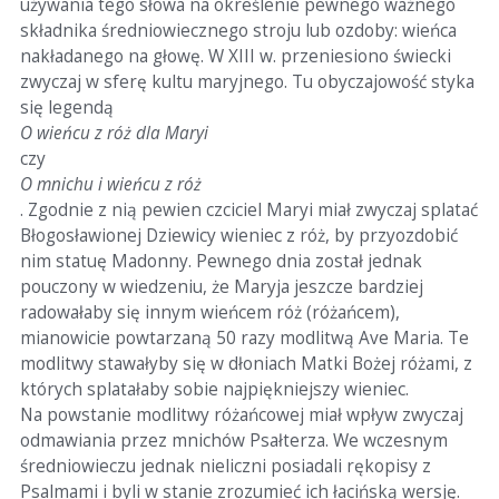
używania tego słowa na określenie pewnego ważnego
składnika średniowiecznego stroju lub ozdoby: wieńca
nakładanego na głowę. W XIII w. przeniesiono świecki
zwyczaj w sferę kultu maryjnego. Tu obyczajowość styka
się legendą
O wieńcu z róż dla Maryi
czy
O mnichu i wieńcu z róż
. Zgodnie z nią pewien czciciel Maryi miał zwyczaj splatać
Błogosławionej Dziewicy wieniec z róż, by przyozdobić
nim statuę Madonny. Pewnego dnia został jednak
pouczony w wiedzeniu, że Maryja jeszcze bardziej
radowałaby się innym wieńcem róż (różańcem),
mianowicie powtarzaną 50 razy modlitwą Ave Maria. Te
modlitwy stawałyby się w dłoniach Matki Bożej różami, z
których splatałaby sobie najpiękniejszy wieniec.
Na powstanie modlitwy różańcowej miał wpływ zwyczaj
odmawiania przez mnichów Psałterza. We wczesnym
średniowieczu jednak nieliczni posiadali rękopisy z
Psalmami i byli w stanie zrozumieć ich łacińską wersję.