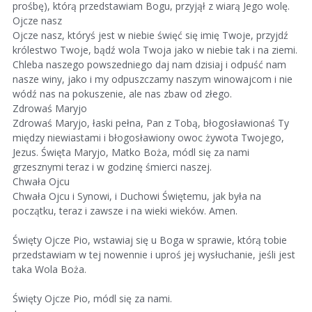
prośbę), którą przedstawiam Bogu, przyjął z wiarą Jego wolę.
Ojcze nasz
Ojcze nasz, któryś jest w niebie święć się imię Twoje, przyjdź
królestwo Twoje, bądź wola Twoja jako w niebie tak i na ziemi.
Chleba naszego powszedniego daj nam dzisiaj i odpuść nam
nasze winy, jako i my odpuszczamy naszym winowajcom i nie
wódź nas na pokuszenie, ale nas zbaw od złego.
Zdrowaś Maryjo
Zdrowaś Maryjo, łaski pełna, Pan z Tobą, błogosławionaś Ty
między niewiastami i błogosławiony owoc żywota Twojego,
Jezus. Święta Maryjo, Matko Boża, módl się za nami
grzesznymi teraz i w godzinę śmierci naszej.
Chwała Ojcu
Chwała Ojcu i Synowi, i Duchowi Świętemu, jak była na
początku, teraz i zawsze i na wieki wieków. Amen.
Święty Ojcze Pio, wstawiaj się u Boga w sprawie, którą tobie
przedstawiam w tej nowennie i uproś jej wysłuchanie, jeśli jest
taka Wola Boża.
Święty Ojcze Pio, módl się za nami.