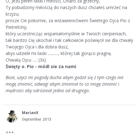
O, Jezu pełen łaski i miłości, Ofiaro za grzechy,
Ty pobudzony miłością do naszych dusz chciałeś umrzeć na
krzyżu;
prosze Cie pokornie, za wstawienictwem Świetego Ojca Pio z
Pietrelciny,
który uczestnicząc wspaniałomyślnie w Twoich cierpieniach,
tak bardzo Cię ukochał i tak całkowicie poświęcił sie dla chwały
Twojego Ojca i dla dobra dusz,
abys udzielił mi łaski ..........., której tak gorąco pragnę.
Chwałą Ojcu ..... (3x)
Święty o. Pio - módl sie za nami
Boże, użycz mi pogody ducha abym godził się z tym czego nie
mogę zmienić, odwagi abym zmieniał to co mogę zmienić i
mądrości aby odróżniał jedno od drugiego.
MarianX
September 2013
+++