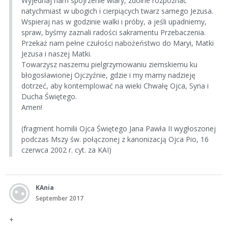
Wyjednaj nam spojrzenie wiary, zdolne rozpoznać
natychmiast w ubogich i cierpiących twarz samego Jezusa.
Wspieraj nas w godzinie walki i próby, a jeśli upadniemy,
spraw, byśmy zaznali radości sakramentu Przebaczenia.
Przekaż nam pełne czułości nabożeństwo do Maryi, Matki
Jezusa i naszej Matki.
Towarzysz naszemu pielgrzymowaniu ziemskiemu ku
błogosławionej Ojczyźnie, gdzie i my mamy nadzieję
dotrzeć, aby kontemplować na wieki Chwałę Ojca, Syna i
Ducha Świętego.
Amen!
(fragment homilii Ojca Świętego Jana Pawła II wygłoszonej
podczas Mszy św. połączonej z kanonizacją Ojca Pio, 16
czerwca 2002 r. cyt. za KAI)
KAnia
September 2017
+