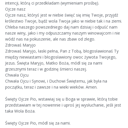
intencji, którą ci przedkładam (wymieniam prośbę).
Ojcze nasz
Ojcze nasz, któryś jest w niebie święć się imię Twoje, przyjdź
królestwo Twoje, bądź wola Twoja jako w niebie tak i na ziemi.
Chleba naszego powszedniego daj nam dzisiaj i odpuść nam
nasze winy, jako i my odpuszczamy naszym winowajcom i nie
wódź nas na pokuszenie, ale nas zbaw od złego.
Zdrowaś Maryjo
Zdrowaś Maryjo, łaski pełna, Pan z Tobą, błogosławionaś Ty
między niewiastami i błogosławiony owoc żywota Twojego,
Jezus. Święta Maryjo, Matko Boża, módl się za nami
grzesznymi teraz i w godzinę śmierci naszej.
Chwała Ojcu
Chwała Ojcu i Synowi, i Duchowi Świętemu, jak była na
początku, teraz i zawsze i na wieki wieków. Amen.
Święty Ojcze Pio, wstawiaj się u Boga w sprawie, którą tobie
przedstawiam w tej nowennie i uproś jej wysłuchanie, jeśli jest
taka Wola Boża.
Święty Ojcze Pio, módl się za nami.