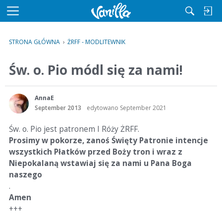
M
e
n
STRONA GŁÓWNA
›
ŻRFF - MODLITEWNIK
u
Św. o. Pio módl się za nami!
AnnaE
September 2013
edytowano September 2021
Św. o. Pio jest patronem I Róży ŻRFF.
Prosimy w pokorze, zanoś Święty Patronie intencje
wszystkich Płatków przed Boży tron i wraz z
Niepokalaną wstawiaj się za nami u Pana Boga
naszego
.
Amen
+++