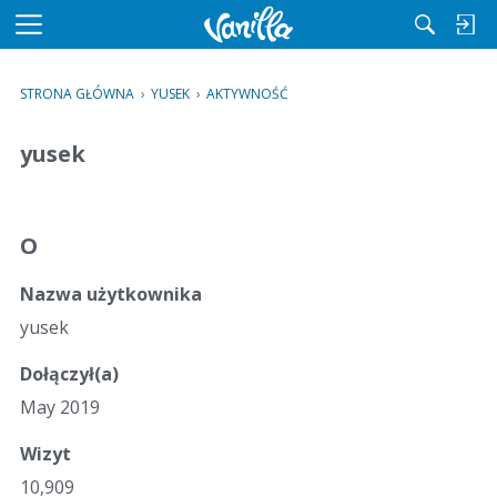
M
e
n
STRONA GŁÓWNA
›
YUSEK
›
AKTYWNOŚĆ
u
yusek
O
Nazwa użytkownika
yusek
Dołączył(a)
May 2019
Wizyt
10,909