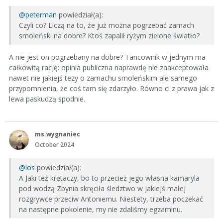
@peterman
powiedział(a):
Czyli co? Liczą na to, że już można pogrzebać zamach
smoleński na dobre? Ktoś zapalił ryżym zielone światło?
A nie jest on pogrzebany na dobre? Tancownik w jednym ma
całkowitą rację: opinia publiczna naprawdę nie zaakceptowała
nawet nie jakiejś tezy o zamachu smoleńskim ale samego
przypomnienia, że coś tam się zdarzyło. Równo ci z prawa jak z
lewa paskudzą spodnie.
ms.wygnaniec
October 2024
@los
powiedział(a):
A Jaki też krętaczy, bo to przecież jego własna kamaryla
pod wodzą Zbynia skręciła śledztwo w jakiejś małej
rozgrywce przeciw Antoniemu. Niestety, trzeba poczekać
na następne pokolenie, my nie zdaliśmy egzaminu.