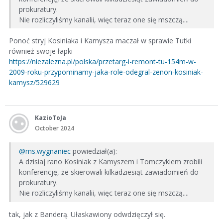
prokuratury.
Nie rozliczyliśmy kanalii, więc teraz one się mszczą....
Ponoć stryj Kosiniaka i Kamysza maczał w sprawie Tutki
również swoje łapki
https://niezalezna.pl/polska/przetarg-i-remont-tu-154m-w-
2009-roku-przypominamy-jaka-role-odegral-zenon-kosiniak-
kamysz/529629
KazioToJa
October 2024
@ms.wygnaniec
powiedział(a):
A dzisiaj rano Kosiniak z Kamyszem i Tomczykiem zrobili
konferencję, że skierowali kilkadziesiąt zawiadomień do
prokuratury.
Nie rozliczyliśmy kanalii, więc teraz one się mszczą....
tak, jak z Banderą. Ułaskawiony odwdzięczył się.