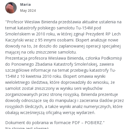
Maria
May 2024
"Profesor Wiesław Binienda przedstawia aktualne ustalenia na
temat katastrofy polskiego samolotu Tu-154M pod
Smoleńskiem w 2010 roku, w której zginął Prezydent RP Lech
Kaczyński wraz z 95 innymi osobami. Ekspert analizuje nowe
dowody na to, że doszło do zaplanowanej operacji specjalnej
mającej na celu zniszczenie samolotu.
Prezentacja profesora Wiesława Binienda, członka Podkomisji
do Ponownego Zbadania Katastrofy Smoleńskiej, zawiera
szczegółowe informacje na temat przebiegu katastrofy Tu-
154M z 10 kwietnia 2010 roku. Ekspert omawia wyniki
wieloletniego śledztwa, które doprowadziły do wniosku, że
samolot został zniszczony w wyniku serii wybuchów
zorganizowanych przez stronę rosyjską. Binienda prezentuje
dowody odnoszące się do manipulacji i zacierania śladów przez
rosyjskich śledczych, a także wyniki analiz numerycznych, które
obalają wcześniejszą oficjalną wersję wydarzeń.
Dokument do pobrania w formacie PDF – POBIERZ."
Na stronie jest również