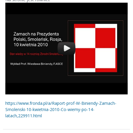
https://www.fronda.pl/a/Raport-prof-W-Biniendy-Zamach-
Smolenski-10-kwietnia-2010-Co-wiemy-po-14-
latach,229911.html