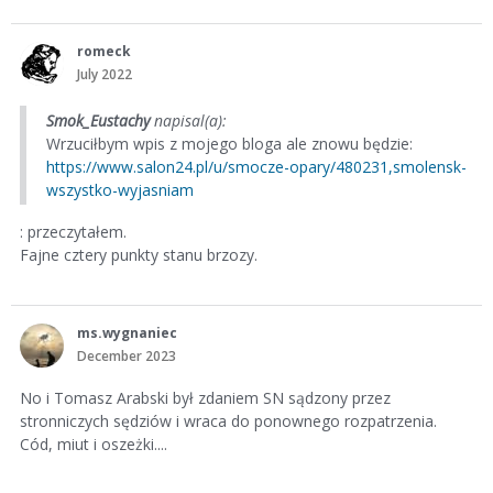
romeck
July 2022
Smok_Eustachy
napisal(a):
Wrzuciłbym wpis z mojego bloga ale znowu będzie:
https://www.salon24.pl/u/smocze-opary/480231,smolensk-
wszystko-wyjasniam
: przeczytałem.
Fajne cztery punkty stanu brzozy.
ms.wygnaniec
December 2023
No i Tomasz Arabski był zdaniem SN sądzony przez
stronniczych sędziów i wraca do ponownego rozpatrzenia.
Cód, miut i oszeżki....