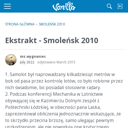
M
e
n
STRONA GŁÓWNA
›
SMOLEŃSK 2010
u
Ekstrakt - Smoleńsk 2010
ms.wygnaniec
July 2022
edytowano March 2015
1. Samolot był naprowadzany kilkadziesiąt metrów w
bok od pasa przez kontrolę lotów, co było robione przez
nich świadomie, bo posiadali stosowne radary.
2. Podczas konferencji Mechanika w Lotnictwie
obywającej się w Kazimierzu Dolnym zespół z
Politechniki Łódzkiej, w obecności pana Laska,
zaprezentował obliczenia jednoznacznie wskazujące, że
to skrzydło przecina brzozę, samo ulegając pewnym
uszkodzeniom, ale nie powodują one krytycznego