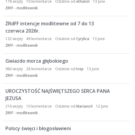
178
wizyty
10
komentarze
Ostatnie od
ethanol
13 June
ŻRFF - modlitewnik
ŻRdFF intencje modlitewne od 7 do 13
czerwca 2026r.
132
wizyty
49
komentarze
Ostatnie od
Cyrylica
13 June
ŻRFF - modlitewnik
Gwiazdo morza głębokiego
980
wizyty
28
komentarze
Ostatnie od
trep
13 June
ŻRFF - modlitewnik
UROCZYSTOŚĆ NAJŚWIĘTSZEGO SERCA PANA
JEZUSA
216
wizyty
10
komentarze
Ostatnie od
MarianoX
12 June
ŻRFF - modlitewnik
Polscy święci i błogosławieni