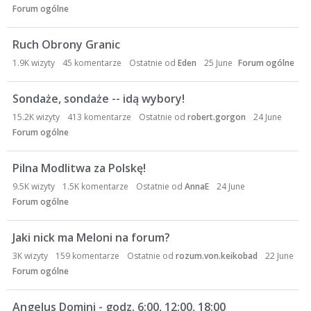
Forum ogólne
Ruch Obrony Granic
1.9K
wizyty
45
komentarze
Ostatnie od
Eden
25 June
Forum ogólne
Sondaże, sondaże -- idą wybory!
15.2K
wizyty
413
komentarze
Ostatnie od
robert.gorgon
24 June
Forum ogólne
Pilna Modlitwa za Polskę!
9.5K
wizyty
1.5K
komentarze
Ostatnie od
AnnaE
24 June
Forum ogólne
Jaki nick ma Meloni na forum?
3K
wizyty
159
komentarze
Ostatnie od
rozum.von.keikobad
22 June
Forum ogólne
Angelus Domini - godz. 6:00, 12:00, 18:00