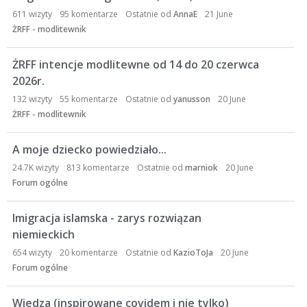
611
wizyty
95
komentarze
Ostatnie od
AnnaE
21 June
ŻRFF - modlitewnik
ŻRFF intencje modlitewne od 14 do 20 czerwca
2026r.
132
wizyty
55
komentarze
Ostatnie od
yanusson
20 June
ŻRFF - modlitewnik
A moje dziecko powiedziało...
24.7K
wizyty
813
komentarze
Ostatnie od
marniok
20 June
Forum ogólne
Imigracja islamska - zarys rozwiązan
niemieckich
654
wizyty
20
komentarze
Ostatnie od
KazioToJa
20 June
Forum ogólne
Wiedza (inspirowane covidem i nie tylko)