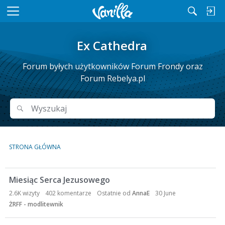
M
e
n
Ex Cathedra
u
Forum byłych użytkowników Forum Frondy oraz
Forum Rebelya.pl
Wyszukaj
Wyszukaj
STRONA GŁÓWNA
L
Miesiąc Serca Jezusowego
i
s
2.6K
wizyty
402
komentarze
Ostatnie od
AnnaE
30 June
t
ŻRFF - modlitewnik
a