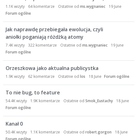
1.1K
wizyty
64
komentarze
Ostatnie od
ms.wygnaniec
19 June
Forum ogólne
Jak naprawdę przebiegała ewolucja, czyli
aniołki poganiają różdżką atomy
7.4K
wizyty
322
komentarze
Ostatnie od
ms.wygnaniec
19 June
Forum ogólne
Orzeszkowa jako aktualna publicystka
1.9K
wizyty
62
komentarze
Ostatnie od
los
18 June
Forum ogólne
To nie bug, to feature
54.4K
wizyty
1.9K
komentarze
Ostatnie od
Smok_Eustachy
18 June
Forum ogólne
Kanał 0
50.4K
wizyty
1.1K
komentarze
Ostatnie od
robert.gorgon
18 June
Forum ogólne