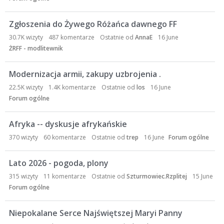
Zgłoszenia do Żywego Różańca dawnego FF
30.7K
wizyty
487
komentarze
Ostatnie od
AnnaE
16 June
ŻRFF - modlitewnik
Modernizacja armii, zakupy uzbrojenia .
22.5K
wizyty
1.4K
komentarze
Ostatnie od
los
16 June
Forum ogólne
Afryka -- dyskusje afrykańskie
370
wizyty
60
komentarze
Ostatnie od
trep
16 June
Forum ogólne
Lato 2026 - pogoda, plony
315
wizyty
11
komentarze
Ostatnie od
Szturmowiec.Rzplitej
15 June
Forum ogólne
Niepokalane Serce Najświętszej Maryi Panny