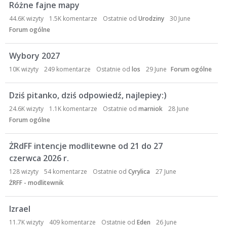
d
Różne fajne mapy
y
44.6K
wizyty
1.5K
komentarze
Ostatnie od
Urodziny
30 June
s
Forum ogólne
k
u
Wybory 2027
s
y
10K
wizyty
249
komentarze
Ostatnie od
los
29 June
Forum ogólne
j
n
Dziś pitanko, dziś odpowiedź, najlepiey:)
a
24.6K
wizyty
1.1K
komentarze
Ostatnie od
marniok
28 June
Forum ogólne
ŻRdFF intencje modlitewne od 21 do 27
czerwca 2026 r.
128
wizyty
54
komentarze
Ostatnie od
Cyrylica
27 June
ŻRFF - modlitewnik
Izrael
11.7K
wizyty
409
komentarze
Ostatnie od
Eden
26 June