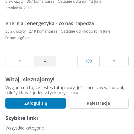
5.9K
wizyty
357
komentarze
Ostatnie od
trep
12 June
Smoleńsk 2010
energia i energetyka - co nas napędza
35.2K
wizyty
2.1K
komentarze
Ostatnie od
Filioquist
9 June
Forum ogólne
«
4
…
100
»
Witaj, nieznajomy!
Wygląda na to, że jesteś tutaj nowy. Jeśli chcesz wziąć udział,
należy kliknąć jeden z tych przycisków!
Zaloguj się
Rejestracja
Szybkie linki
Wszystkie kategorie